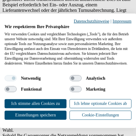
Beispiel erforderlich bei Ein- oder Auszug, einem
Lieferantenwechsel oder der jährlichen Turnusabrechnung. Liegt
kein plausibler Zählerstand vor, wird er von uns maschinell
berechnet.
Datenschutzhinweise
|
Impressum
Wir respektieren Ihre Privatsphäre
Was bedeuten Brennwert und
Wir verwenden Cookies und vergleichbare Technologien („Tools“), die für den Betrieb
unserer Website notwendig sind. Mit Ihrer Einwilligung verwenden wir außerdem
Zustandszahl (Z-Zahl)?
optionale Tools zur Nutzungsanalyse sowie zum personalisierten Marketing. Ihre
Einwilligung umfasst auch den Einsatz von Dienstleistern in Drittländern, die kein mit
der EU vergleichbares Datenschutzniveau aufweisen. Sie können jederzeit Ihre
Da Erdgas ein Naturprodukt ist, kann sein Energiegehalt
Einwilligung zur Datenverarbeitung und -übermittlung widerrufen und Tools
schwanken. Der
Brennwert
in kWh/m³ gibt an, wie viel Wärme bei
deaktivieren. Weitere Einzelheiten hierzu finden Sie in unseren Datenschutzhinweisen.
der Verbrennung des Gases freigesetzt wird.
Die
Zustandszahl (Z-Zahl)
berücksichtigt äußere Einflüsse auf das
Gasvolumen, wie Temperatur sowie Luft- und Gasdruck.
Notwendig
Analytisch
Mein Gaszähler ist mit einer oder zwei
Funktional
Marketing
gelben Plomben versehen (Anschluss
Ich stimme allen Cookies zu
Ich lehne optionale Cookies ab
gesperrt). Was ist zu tun?
Einstellungen speichern
Cookie-Einstellungen
Wenn Sie eine Wohnung übernommen haben und der Gaszähler
gesperrt ist, wenden Sie sich zunächst an einen Gasversorger Ihrer
Wahl.
Sobald Ihr Gasversorger die Netzanmeldung vorgenommen hat,