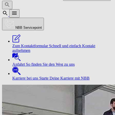
NBB Servicepoint
Zum Kontaktformular
Schnell und einfach Kontakt
aufnehmen
Anfahrt
So finden Sie den Weg zu uns
Karriere bei uns
Starte Deine Karriere mit NBB