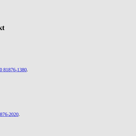
kt
0 81876-1380
.
1876-2020
.