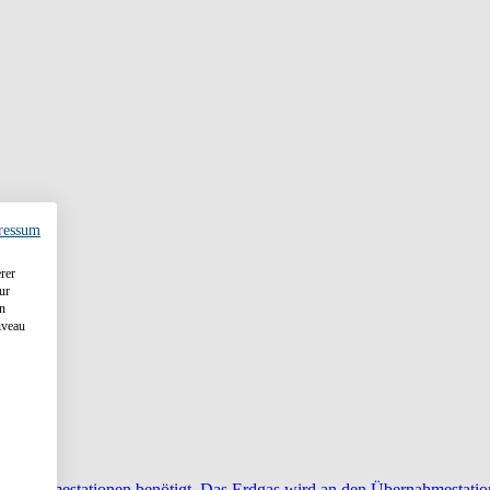
ressum
rer
ur
en
iveau
sübernahmestationen benötigt. Das Erdgas wird an den Übernahmestati