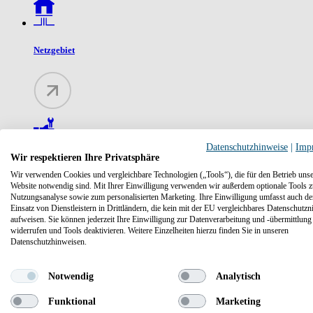
Netzgebiet
Datenschutzhinweise
|
Imp
Wir respektieren Ihre Privatsphäre
Netzentgelte
Wir verwenden Cookies und vergleichbare Technologien („Tools“), die für den Betrieb unse
Website notwendig sind. Mit Ihrer Einwilligung verwenden wir außerdem optionale Tools z
Nutzungsanalyse sowie zum personalisierten Marketing. Ihre Einwilligung umfasst auch d
Einsatz von Dienstleistern in Drittländern, die kein mit der EU vergleichbares Datenschutzn
aufweisen. Sie können jederzeit Ihre Einwilligung zur Datenverarbeitung und -übermittlung
widerrufen und Tools deaktivieren. Weitere Einzelheiten hierzu finden Sie in unseren
Datenschutzhinweisen.
Notwendig
Analytisch
Netzzugangsinformationen
Funktional
Marketing
Für den Transport in die einzelnen Netzgebiete werden Erdga