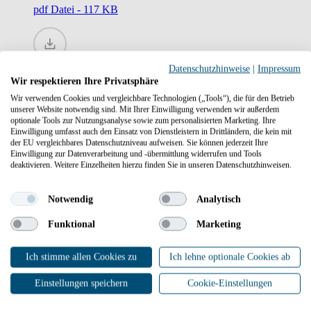
pdf
Datei - 117 KB
Datenschutzhinweise
|
Impressum
Technische Mindestanforderungen an Messeinrichtungen
Wir respektieren Ihre Privatsphäre
Wir verwenden Cookies und vergleichbare Technologien („Tools“), die für den Betrieb
pdf
Datei - 196 KB
unserer Website notwendig sind. Mit Ihrer Einwilligung verwenden wir außerdem
optionale Tools zur Nutzungsanalyse sowie zum personalisierten Marketing. Ihre
Einwilligung umfasst auch den Einsatz von Dienstleistern in Drittländern, die kein mit
der EU vergleichbares Datenschutzniveau aufweisen. Sie können jederzeit Ihre
Einwilligung zur Datenverarbeitung und -übermittlung widerrufen und Tools
deaktivieren. Weitere Einzelheiten hierzu finden Sie in unseren Datenschutzhinweisen.
Kontaktdatenblatt MSB
xlsx
Datei - 23 KB
Notwendig
Analytisch
Funktional
Marketing
Ich stimme allen Cookies zu
Ich lehne optionale Cookies ab
Kontaktdatenblatt
Einstellungen speichern
Cookie-Einstellungen
Stand: 05.2025