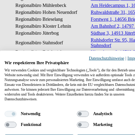
Regionalbüro Mühlenbeck
Am Heidecampus 1, 1
Regionalbüro Hohen Neuendorf
Ruhwaldstraße 31, 16
Regionalbüro Brieselang
Forstweg 1, 14656 Bri
Regionalbüro Kloster Lehnin
Am Bahnhof 2, 14797 
Regionalbüro Jüterbog
Südhag 3, 14913 Jüter
Ruhlsdorfer Str. 95, H
Regionalbüro Stahnsdorf
Stahnsdorf
Regionalbüro Zehdenick
Klausdamm 6, 16792 
Datenschutzhinweise
|
Imp
Regionalbüro Rathenow
Goethestraße 89, 147
Wir respektieren Ihre Privatsphäre
Entstörungsdienst/Zentrale Meldestelle
Torgauer Straße 12-15
Wir verwenden Cookies und vergleichbare Technologien („Tools“), die für den Betrieb unse
Website notwendig sind. Mit Ihrer Einwilligung verwenden wir außerdem optionale Tools z
Nutzungsanalyse sowie zum personalisierten Marketing. Ihre Einwilligung umfasst auch d
Einsatz von Dienstleistern in Drittländern, die kein mit der EU vergleichbares Datenschutzn
aufweisen. Sie können jederzeit Ihre Einwilligung zur Datenverarbeitung und -übermittlung
widerrufen und Tools deaktivieren. Weitere Einzelheiten hierzu finden Sie in unseren
Datenschutzhinweisen.
Notwendig
Analytisch
Funktional
Marketing