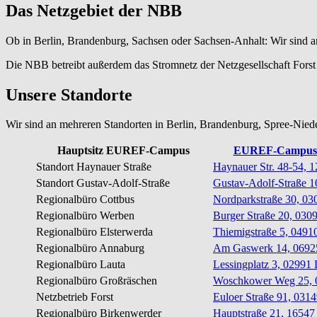
Das Netzgebiet der NBB
Ob in Berlin, Brandenburg, Sachsen oder Sachsen-Anhalt: Wir sind an
Die NBB betreibt außerdem das Stromnetz der Netzgesellschaft For
Unsere Standorte
Wir sind an mehreren Standorten in Berlin, Brandenburg, Spree-Nieder
Hauptsitz EUREF-Campus
EUREF-Campus 1
Standort Haynauer Straße
Haynauer Str. 48-54, 1
Standort Gustav-Adolf-Straße
Gustav-Adolf-Straße 1
Regionalbüro Cottbus
Nordparkstraße 30, 03
Regionalbüro Werben
Burger Straße 20, 030
Regionalbüro Elsterwerda
Thiemigstraße 5, 0491
Regionalbüro Annaburg
Am Gaswerk 14, 0692
Regionalbüro Lauta
Lessingplatz 3, 02991 
Regionalbüro Großräschen
Woschkower Weg 25, 
Netzbetrieb Forst
Euloer Straße 91, 0314
Regionalbüro Birkenwerder
Hauptstraße 21, 16547