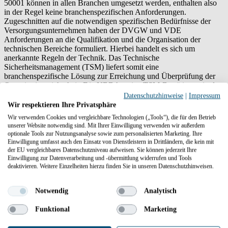
50001 können in allen Branchen umgesetzt werden, enthalten also
in der Regel keine branchenspezifischen Anforderungen.
Zugeschnitten auf die notwendigen spezifischen Bedürfnisse der
Versorgungsunternehmen haben der DVGW und VDE
Anforderungen an die Qualifikation und die Organisation der
technischen Bereiche formuliert. Hierbei handelt es sich um
anerkannte Regeln der Technik. Das Technische
Sicherheitsmanagement (TSM) liefert somit eine
branchenspezifische Lösung zur Erreichung und Überprüfung der
Organisationssicherheit. Die NBB hat eine TSM-Bestätigung in der
Sparte Gas seit Gründung in 2006, in der Sparte Strom seit 2017
Datenschutzhinweise
|
Impressum
und in der Sparte Wasser seit 2022.
Wir respektieren Ihre Privatsphäre
Wir verwenden Cookies und vergleichbare Technologien („Tools“), die für den Betrieb
Unsere Zertifizierungen im Überblick
unserer Website notwendig sind. Mit Ihrer Einwilligung verwenden wir außerdem
optionale Tools zur Nutzungsanalyse sowie zum personalisierten Marketing. Ihre
Einwilligung umfasst auch den Einsatz von Dienstleistern in Drittländern, die kein mit
TSZ: Anerkennung als DVGW-Kursstätte
der EU vergleichbares Datenschutzniveau aufweisen. Sie können jederzeit Ihre
Einwilligung zur Datenverarbeitung und -übermittlung widerrufen und Tools
pdf
Datei - 473 KB
deaktivieren. Weitere Einzelheiten hierzu finden Sie in unseren Datenschutzhinweisen.
Notwendig
Analytisch
Funktional
Marketing
Zertifikat NBB DIN EN ISO 50001:2018