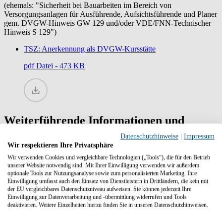
(ehemals: "Sicherheit bei Bauarbeiten im Bereich von
Versorgungsanlagen für Ausführende, Aufsichtsführende und Planer
gem. DVGW-Hinweis GW 129 und/oder VDE/FNN-Technischer
Hinweis S 129")
TSZ: Anerkennung als DVGW-Kursstätte
pdf
Datei - 473 KB
Weiterführende Informationen und
Kontakt zu uns
Datenschutzhinweise
|
Impressum
Wir respektieren Ihre Privatsphäre
Wir verwenden Cookies und vergleichbare Technologien („Tools“), die für den Betrieb
unserer Website notwendig sind. Mit Ihrer Einwilligung verwenden wir außerdem
optionale Tools zur Nutzungsanalyse sowie zum personalisierten Marketing. Ihre
Einwilligung umfasst auch den Einsatz von Dienstleistern in Drittländern, die kein mit
Download Anfahrtsskizze
der EU vergleichbares Datenschutzniveau aufweisen. Sie können jederzeit Ihre
Einwilligung zur Datenverarbeitung und -übermittlung widerrufen und Tools
Anfahrtsskizze zum technischen Sicherheitszentrum
deaktivieren. Weitere Einzelheiten hierzu finden Sie in unseren Datenschutzhinweisen.