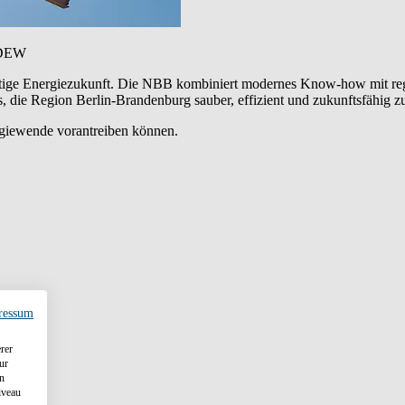
 BDEW
haltige Energiezukunft. Die NBB kombiniert modernes Know-how mit r
, die Region Berlin-Brandenburg sauber, effizient und zukunftsfähig z
rgiewende vorantreiben können.
ressum
rer
ur
en
iveau